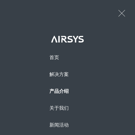
首页
解决方案
产品介绍
关于我们
MAXAIR风墙机组是AIRSYS PowerOne解决方案中的最
常用的一款室内空气处理机组，它将室内热空气与机组的
冷冻水盘管进行换热后，再把处理后的冷空气送到数据中
新闻活动
心，为数据中心提供提供精密的温度和湿度控制。