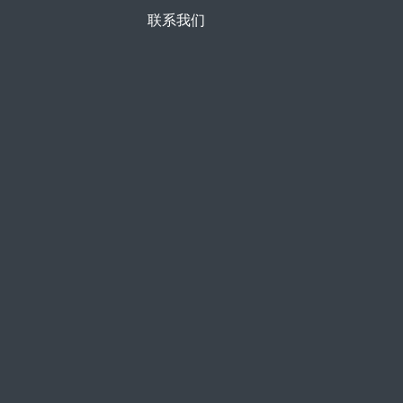
联系我们
MAXAIR风墙机组专门针对高送回温度设计，将进出水温
的温度边界拓宽到 19/35°C，这将从根本上最大程度利用
室外自然冷却，大温差小流量设计，也大幅减少了整个系
统的水流量，降低水泵能耗。PowerOne的核心价值是为
全球数据中心提供pPUE<1.2制冷系统解决方案。